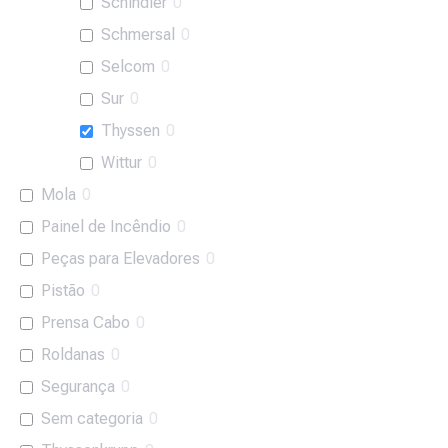
Schindler
0
Schmersal
0
Selcom
0
Sur
0
Thyssen
0
Wittur
0
Mola
0
Painel de Incêndio
0
Peças para Elevadores
0
Pistão
0
Prensa Cabo
0
Roldanas
0
Segurança
0
Sem categoria
0