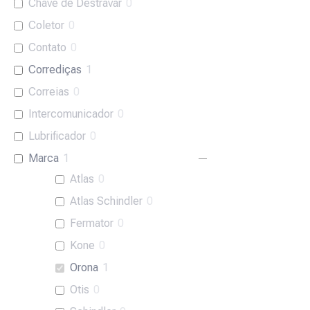
Chave de Destravar
0
Coletor
0
Contato
0
Corrediças
1
Correias
0
Intercomunicador
0
Lubrificador
0
Marca
1
Atlas
0
Atlas Schindler
0
Fermator
0
Kone
0
Orona
1
Otis
0