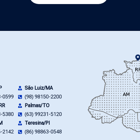
P
São Luiz/MA
8-0599
(98) 98150-2200
/RR
Palmas/TO
3-5380
(63) 99231-5120
M
Teresina/PI
5-2142
(86) 98863-0548