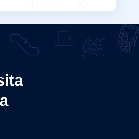
ita
ta