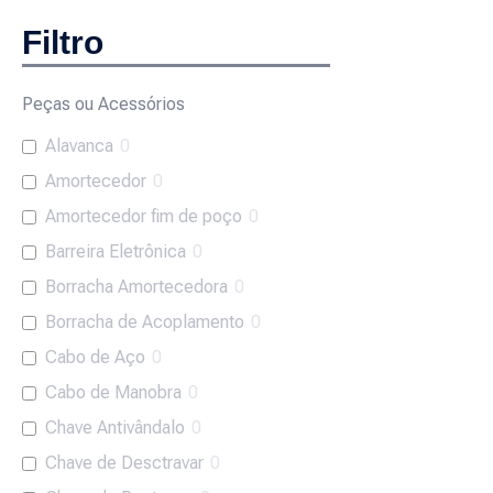
Filtro
Peças ou Acessórios
Alavanca
0
Amortecedor
0
Amortecedor fim de poço
0
Barreira Eletrônica
0
Borracha Amortecedora
0
Borracha de Acoplamento
0
Cabo de Aço
0
Cabo de Manobra
0
Chave Antivândalo
0
Chave de Desctravar
0