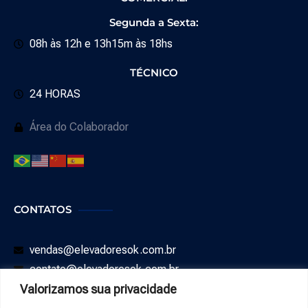
Segunda a Sexta:
08h às 12h e 13h15m às 18hs
TÉCNICO
24 HORAS
Área do Colaborador
CONTATOS
vendas@elevadoresok.com.br
contato@elevadoresok.com.br
Valorizamos sua privacidade
SAC: 0800 008 0544