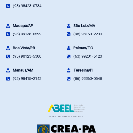
(93) 98423-0734
Macapá/AP
São Luiz/MA
(96) 99138-0599
(98) 98150-2200
Boa Vista/RR
Palmas/TO
(95) 98123-5380
(63) 99231-5120
Manaus/AM
Teresina/PI
(92) 98415-2142
(86) 98863-0548
SOMOS UMA EMPRESA ASSOCIADA: