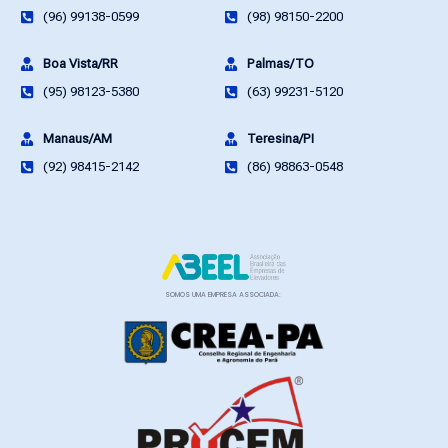
(96) 99138-0599
(98) 98150-2200
Boa Vista/RR
Palmas/TO
(95) 98123-5380
(63) 99231-5120
Manaus/AM
Teresina/PI
(92) 98415-2142
(86) 98863-0548
SOMOS UMA EMPRESA ASSOCIADA: