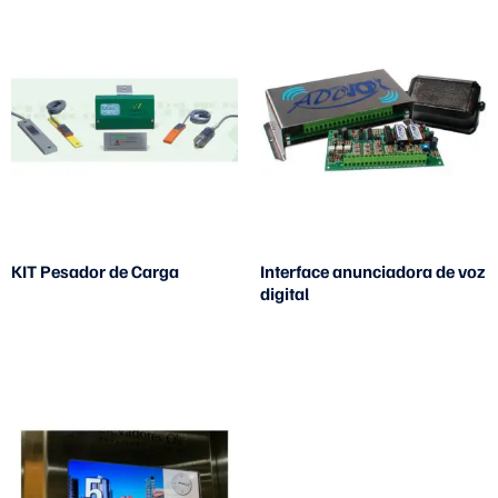
KIT Pesador de Carga
Interface anunciadora de voz
digital
Leia mais
Leia mais