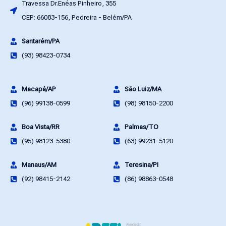
Travessa Dr.Enéas Pinheiro, 355
CEP: 66083-156, Pedreira - Belém/PA
Santarém/PA
(93) 98423-0734
Macapá/AP
São Luiz/MA
(96) 99138-0599
(98) 98150-2200
Boa Vista/RR
Palmas/TO
(95) 98123-5380
(63) 99231-5120
Manaus/AM
Teresina/PI
(92) 98415-2142
(86) 98863-0548