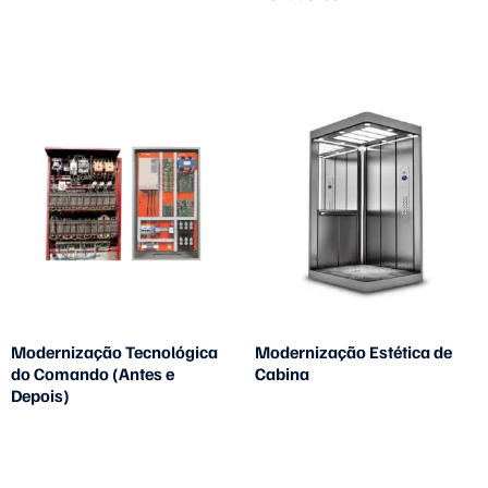
Leia mais
Leia mais
Modernização Tecnológica
Modernização Estética de
do Comando (Antes e
Cabina
Depois)
Leia mais
Leia mais