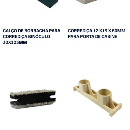
CALÇO DE BORRACHA PARA
CORREDIÇA 12 X19 X 50MM
CORREDIÇA BINÓCULO
PARA PORTA DE CABINE
30X123MM
Leia mais
Leia mais