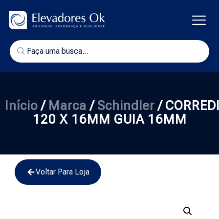
Início
/
Marca
/
Schindler
/ CORRED
120 X 16MM GUIA 16MM
Voltar Para Loja