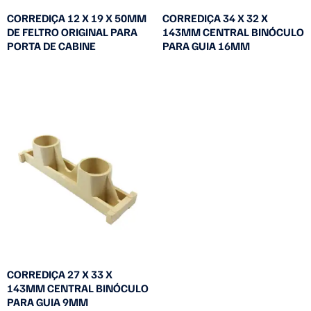
CORREDIÇA 12 X 19 X 50MM
CORREDIÇA 34 X 32 X
DE FELTRO ORIGINAL PARA
143MM CENTRAL BINÓCULO
PORTA DE CABINE
PARA GUIA 16MM
Leia mais
Leia mais
CORREDIÇA 27 X 33 X
143MM CENTRAL BINÓCULO
PARA GUIA 9MM