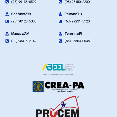
(96) 99138-0599
(98) 98150-2200
Boa Vista/RR
Palmas/TO
(95) 98123-5380
(63) 99231-5120
Manaus/AM
Teresina/PI
(92) 98415-2142
(86) 98863-0548
SOMOS UMA EMPRESA ASSOCIADA: