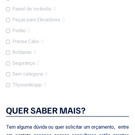
Painel de Incêndio
0
Peças para Elevadores
0
Pistão
0
Prensa Cabo
0
Roldanas
0
Segurança
0
Sem categoria
0
Thyssenkrupp
0
QUER SABER MAIS?
Tem alguma dúvida ou quer solicitar um orçamento, entre