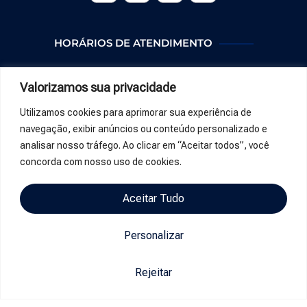
HORÁRIOS DE ATENDIMENTO
COMERCIAL:
Valorizamos sua privacidade
Segunda a Sexta:
Utilizamos cookies para aprimorar sua experiência de
08h às 12h e 13h15m às 18hs
navegação, exibir anúncios ou conteúdo personalizado e
analisar nosso tráfego. Ao clicar em “Aceitar todos”, você
TÉCNICO
concorda com nosso uso de cookies.
24 HORAS
Aceitar Tudo
Área do Colaborador
Personalizar
Rejeitar
CONTATOS