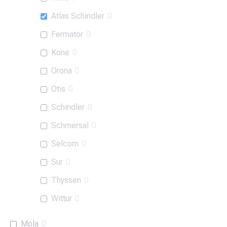
Atlas Schindler
0
Fermator
0
Kone
0
Orona
0
Otis
0
Schindler
0
Schmersal
0
Selcom
0
Sur
0
Thyssen
0
Wittur
0
Mola
0