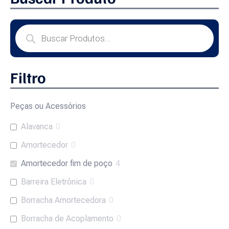
Filtro
Peças ou Acessórios
Alavanca
0
Amortecedor
0
Amortecedor fim de poço
4
Barreira Eletrônica
0
Borracha Amortecedora
0
Borracha de Acoplamento
0