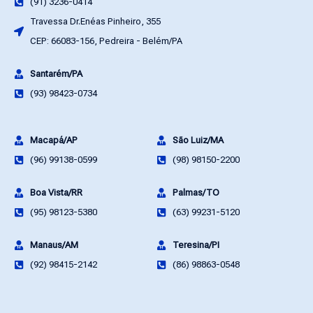
(91) 3236-0414
Travessa Dr.Enéas Pinheiro, 355
CEP: 66083-156, Pedreira - Belém/PA
Santarém/PA
(93) 98423-0734
Macapá/AP
São Luiz/MA
(96) 99138-0599
(98) 98150-2200
Boa Vista/RR
Palmas/TO
(95) 98123-5380
(63) 99231-5120
Manaus/AM
Teresina/PI
(92) 98415-2142
(86) 98863-0548