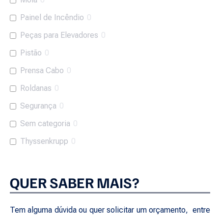
Painel de Incêndio
0
Peças para Elevadores
0
Pistão
0
Prensa Cabo
0
Roldanas
0
Segurança
0
Sem categoria
0
Thyssenkrupp
0
QUER SABER MAIS?
Tem alguma dúvida ou quer solicitar um orçamento, entre