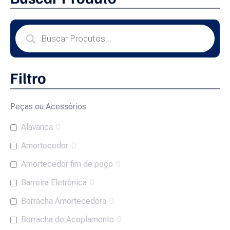
Filtro
Peças ou Acessórios
Alavanca
0
Amortecedor
0
Amortecedor fim de poço
0
Barreira Eletrônica
0
Borracha Amortecedora
0
Borracha de Acoplamento
0