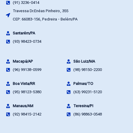
(91) 3236-0414
Travessa Dr.Enéas Pinheiro, 355
CEP: 66083-156, Pedreira - Belém/PA
Santarém/PA
(93) 98423-0734
Macapá/AP
São Luiz/MA
(96) 99138-0599
(98) 98150-2200
Boa Vista/RR
Palmas/TO
(95) 98123-5380
(63) 99231-5120
Manaus/AM
Teresina/PI
(92) 98415-2142
(86) 98863-0548