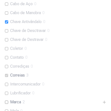
Cabo de Aço
0
Cabo de Manobra
0
Chave Antivândalo
0
Chave de Desctravar
0
Chave de Destravar
0
Coletor
0
Contato
0
Corrediças
0
Correias
3
Intercomunicador
0
Lubrificador
0
Marca
2
Mola
0