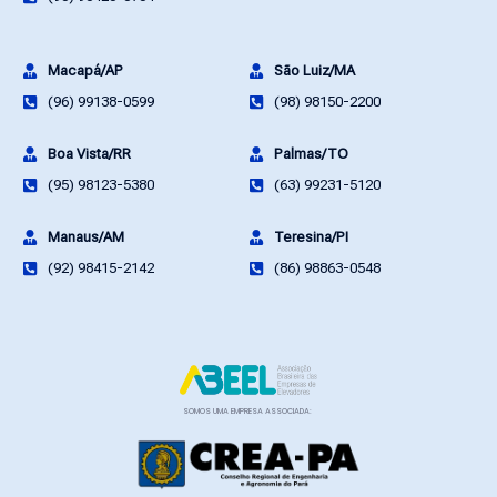
Macapá/AP
São Luiz/MA
(96) 99138-0599
(98) 98150-2200
Boa Vista/RR
Palmas/TO
(95) 98123-5380
(63) 99231-5120
Manaus/AM
Teresina/PI
(92) 98415-2142
(86) 98863-0548
SOMOS UMA EMPRESA ASSOCIADA: