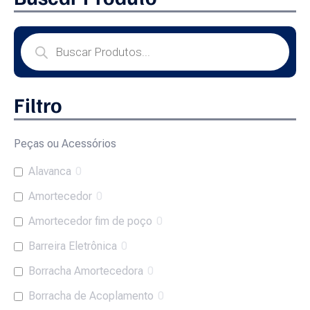
Filtro
Peças ou Acessórios
Alavanca
0
Amortecedor
0
Amortecedor fim de poço
0
Barreira Eletrônica
0
Borracha Amortecedora
0
Borracha de Acoplamento
0