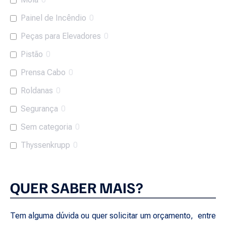
Painel de Incêndio
0
Peças para Elevadores
0
Pistão
0
Prensa Cabo
0
Roldanas
0
Segurança
0
Sem categoria
0
Thyssenkrupp
0
QUER SABER MAIS?
Tem alguma dúvida ou quer solicitar um orçamento, entre