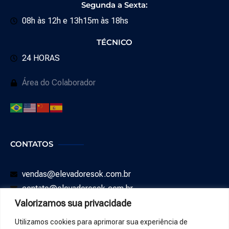
Segunda a Sexta:
08h às 12h e 13h15m às 18hs
TÉCNICO
24 HORAS
Área do Colaborador
CONTATOS
vendas@elevadoresok.com.br
contato@elevadoresok.com.br
Valorizamos sua privacidade
SAC: 0800 008 0544
Utilizamos cookies para aprimorar sua experiência de
WHATSAPP