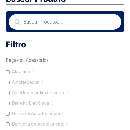
Filtro
Peças ou Acessórios
Alavanca
0
Amortecedor
0
Amortecedor fim de poço
0
Barreira Eletrônica
0
Borracha Amortecedora
0
Borracha de Acoplamento
0