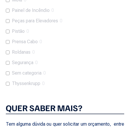
Painel de Incêndio
0
Peças para Elevadores
0
Pistão
0
Prensa Cabo
0
Roldanas
0
Segurança
0
Sem categoria
0
Thyssenkrupp
0
QUER SABER MAIS?
Tem alguma dúvida ou quer solicitar um orçamento, entre