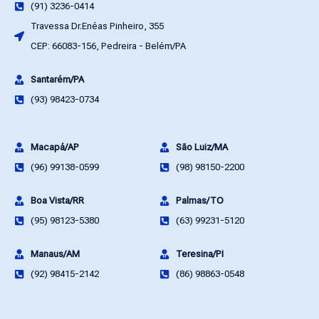
(91) 3236-0414
Travessa Dr.Enéas Pinheiro, 355
CEP: 66083-156, Pedreira - Belém/PA
Santarém/PA
(93) 98423-0734
Macapá/AP
São Luiz/MA
(96) 99138-0599
(98) 98150-2200
Boa Vista/RR
Palmas/TO
(95) 98123-5380
(63) 99231-5120
Manaus/AM
Teresina/PI
(92) 98415-2142
(86) 98863-0548