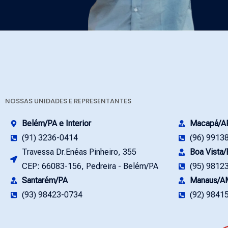
NOSSAS UNIDADES E REPRESENTANTES
Belém/PA e Interior
Macapá/A
(91) 3236-0414
(96) 9913
Travessa Dr.Enéas Pinheiro, 355
Boa Vista
CEP: 66083-156, Pedreira - Belém/PA
(95) 9812
Santarém/PA
Manaus/A
(93) 98423-0734
(92) 9841