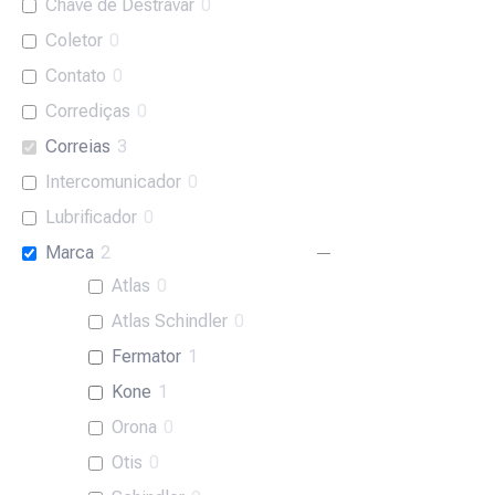
Chave de Destravar
0
Coletor
0
Contato
0
Corrediças
0
Correias
3
Intercomunicador
0
Lubrificador
0
Marca
2
Atlas
0
Atlas Schindler
0
Fermator
1
Kone
1
Orona
0
Otis
0