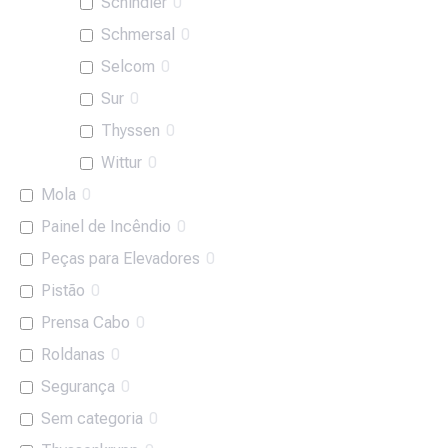
Schindler
0
Schmersal
0
Selcom
0
Sur
0
Thyssen
0
Wittur
0
Mola
0
Painel de Incêndio
0
Peças para Elevadores
0
Pistão
0
Prensa Cabo
0
Roldanas
0
Segurança
0
Sem categoria
0