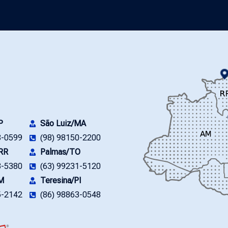
P
São Luiz/MA
8-0599
(98) 98150-2200
/RR
Palmas/TO
3-5380
(63) 99231-5120
M
Teresina/PI
5-2142
(86) 98863-0548