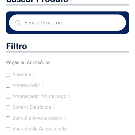
Filtro
Peças ou Acessórios
Alavanca
0
Amortecedor
0
Amortecedor fim de poço
0
Barreira Eletrônica
0
Borracha Amortecedora
0
Borracha de Acoplamento
0