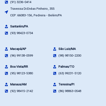
(91) 3236-0414
Travessa Dr.Enéas Pinheiro, 355
CEP: 66083-156, Pedreira - Belém/PA
Santarém/PA
(93) 98423-0734
Macapá/AP
São Luiz/MA
(96) 99138-0599
(98) 98150-2200
Boa Vista/RR
Palmas/TO
(95) 98123-5380
(63) 99231-5120
Manaus/AM
Teresina/PI
(92) 98415-2142
(86) 98863-0548