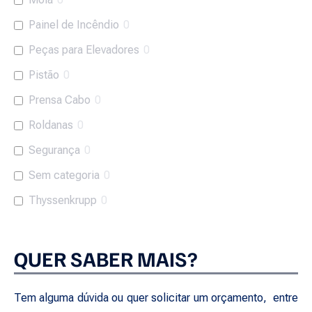
Painel de Incêndio
0
Peças para Elevadores
0
Pistão
0
Prensa Cabo
0
Roldanas
0
Segurança
0
Sem categoria
0
Thyssenkrupp
0
QUER SABER MAIS?
Tem alguma dúvida ou quer solicitar um orçamento, entre