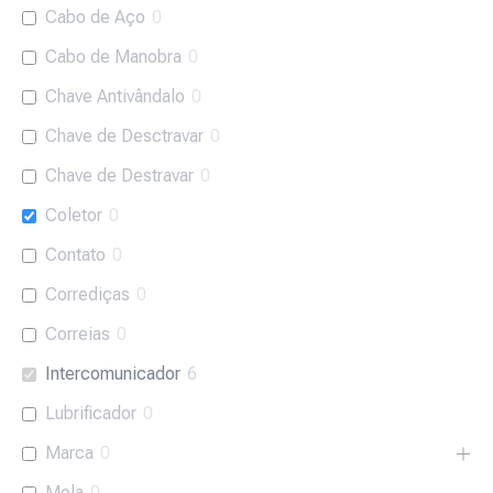
Cabo de Aço
0
Cabo de Manobra
0
Chave Antivândalo
0
Chave de Desctravar
0
Chave de Destravar
0
Coletor
0
Contato
0
Corrediças
0
Correias
0
Intercomunicador
6
Lubrificador
0
Marca
0
Mola
0