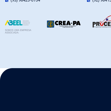
(93) 98423-0734
(92) 9841
SOMOS UMA EMPRESA
ASSOCIADA: