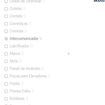
MÓDULO
Chave de Destravar
0
Coletor
0
Leia mais
Contato
0
Corrediças
0
Correias
0
Intercomunicador
6
Lubrificador
0
Marca
0
Mola
0
Painel de Incêndio
0
Peças para Elevadores
0
Pistão
0
Prensa Cabo
0
Roldanas
0