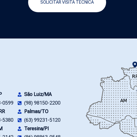
SOLICITAR VISITA TÉCNICA
P
São Luiz/MA
8-0599
(98) 98150-2200
/RR
Palmas/TO
3-5380
(63) 99231-5120
M
Teresina/PI