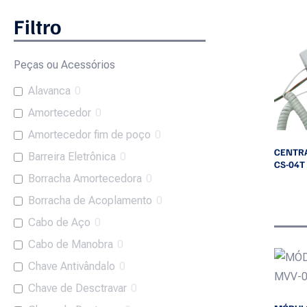
Filtro
Peças ou Acessórios
Alavanca
0
Amortecedor
0
Amortecedor fim de poço
0
CENTR
Barreira Eletrônica
0
CS-04T
Borracha Amortecedora
0
Leia mais
Borracha de Acoplamento
0
Cabo de Aço
0
Cabo de Manobra
0
Chave Antivândalo
0
Chave de Desctravar
0