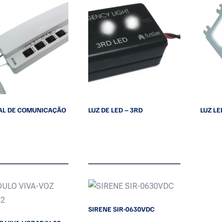
AL DE COMUNICAÇÃO
LUZ DE LED – 3RD
LUZ LE
Leia mais
Leia mais
SIRENE SIR-0630VDC