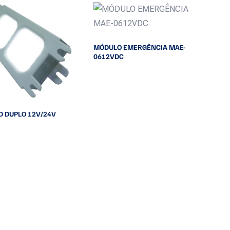
MÓDULO EMERGÊNCIA MAE-
0612VDC
Leia mais
D DUPLO 12V/24V