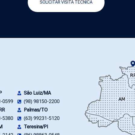
SOLICITAR VISITA TÉCNICA
P
São Luiz/MA
8-0599
(98) 98150-2200
/RR
Palmas/TO
3-5380
(63) 99231-5120
M
Teresina/PI