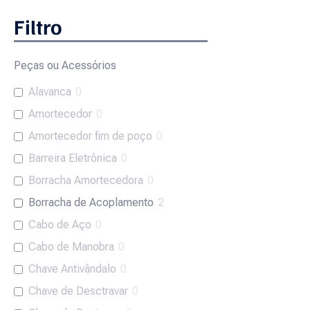
Filtro
Peças ou Acessórios
Alavanca
0
Amortecedor
0
Amortecedor fim de poço
0
Barreira Eletrônica
0
Borracha Amortecedora
0
Borracha de Acoplamento
2
Cabo de Aço
0
Cabo de Manobra
0
Chave Antivândalo
0
Chave de Desctravar
0