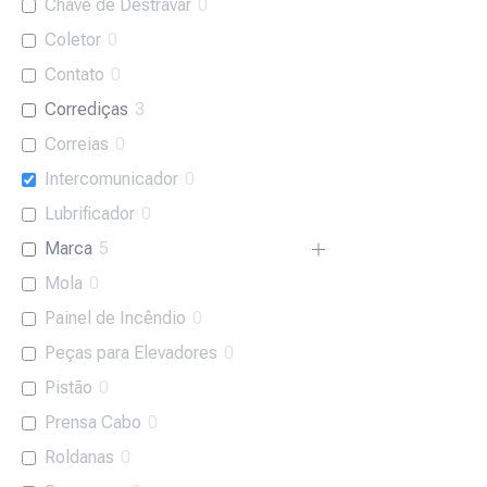
Chave de Destravar
0
Coletor
0
Contato
0
Corrediças
3
Correias
0
Intercomunicador
0
Lubrificador
0
Marca
5
Mola
0
Painel de Incêndio
0
Peças para Elevadores
0
Pistão
0
Prensa Cabo
0
Roldanas
0