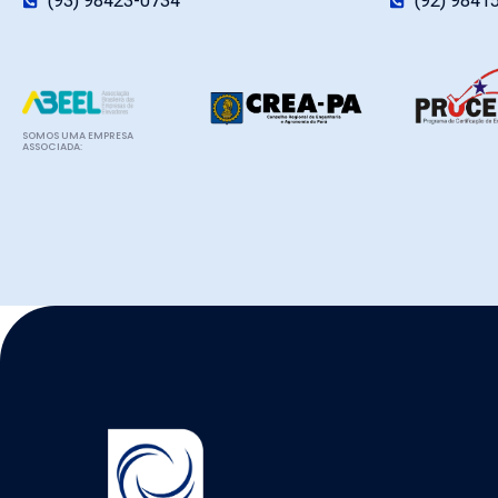
(93) 98423-0734
(92) 9841
SOMOS UMA EMPRESA
ASSOCIADA: