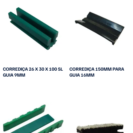
CORREDIÇA 26 X 30 X 100 SL
CORREDIÇA 150MM PARA
GUIA 9MM
GUIA 16MM
Leia mais
Leia mais