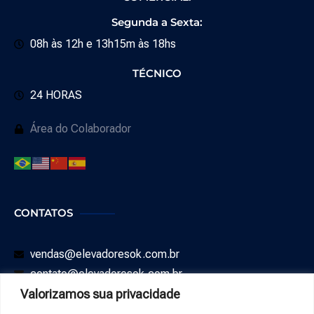
Segunda a Sexta:
08h às 12h e 13h15m às 18hs
TÉCNICO
24 HORAS
Área do Colaborador
CONTATOS
vendas@elevadoresok.com.br
contato@elevadoresok.com.br
Valorizamos sua privacidade
SAC: 0800 008 0544