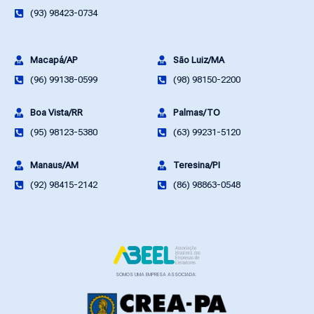
(93) 98423-0734
Macapá/AP
São Luiz/MA
(96) 99138-0599
(98) 98150-2200
Boa Vista/RR
Palmas/TO
(95) 98123-5380
(63) 99231-5120
Manaus/AM
Teresina/PI
(92) 98415-2142
(86) 98863-0548
SOMOS UMA EMPRESA ASSOCIADA: