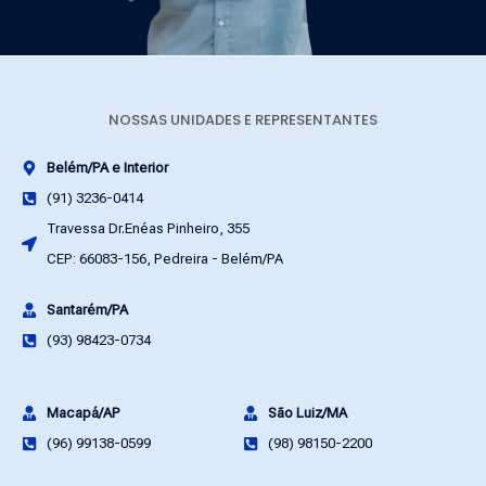
NOSSAS UNIDADES E REPRESENTANTES
Belém/PA e Interior
(91) 3236-0414
Travessa Dr.Enéas Pinheiro, 355
CEP: 66083-156, Pedreira - Belém/PA
Santarém/PA
(93) 98423-0734
Macapá/AP
São Luiz/MA
(96) 99138-0599
(98) 98150-2200