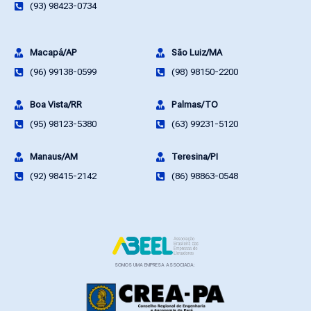
(93) 98423-0734
Macapá/AP
São Luiz/MA
(96) 99138-0599
(98) 98150-2200
Boa Vista/RR
Palmas/TO
(95) 98123-5380
(63) 99231-5120
Manaus/AM
Teresina/PI
(92) 98415-2142
(86) 98863-0548
SOMOS UMA EMPRESA ASSOCIADA: