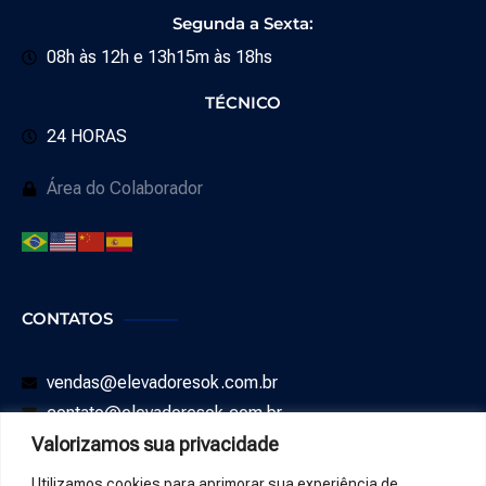
Segunda a Sexta:
08h às 12h e 13h15m às 18hs
TÉCNICO
24 HORAS
Área do Colaborador
CONTATOS
vendas@elevadoresok.com.br
contato@elevadoresok.com.br
Valorizamos sua privacidade
SAC: 0800 008 0544
Utilizamos cookies para aprimorar sua experiência de