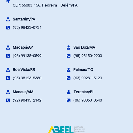
CEP: 66083-156, Pedreira - Belém/PA
Santarém/PA
(93) 98423-0734
Macapá/AP
São Luiz/MA
(96) 99138-0599
(98) 98150-2200
Boa Vista/RR
Palmas/TO
(95) 98123-5380
(63) 99231-5120
Manaus/AM
Teresina/PI
(92) 98415-2142
(86) 98863-0548