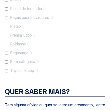
Painel de Incêndio
0
Peças para Elevadores
0
Pistão
0
Prensa Cabo
0
Roldanas
0
Segurança
0
Sem categoria
0
Thyssenkrupp
0
QUER SABER MAIS?
Tem alguma dúvida ou quer solicitar um orçamento, entre