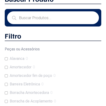
Filtro
Peças ou Acessórios
Alavanca
0
Amortecedor
0
Amortecedor fim de poço
0
Barreira Eletrônica
0
Borracha Amortecedora
0
Borracha de Acoplamento
0