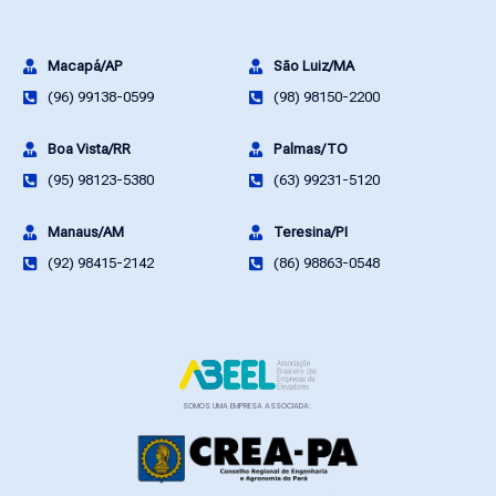
Macapá/AP
São Luiz/MA
(96) 99138-0599
(98) 98150-2200
Boa Vista/RR
Palmas/TO
(95) 98123-5380
(63) 99231-5120
Manaus/AM
Teresina/PI
(92) 98415-2142
(86) 98863-0548
SOMOS UMA EMPRESA ASSOCIADA: