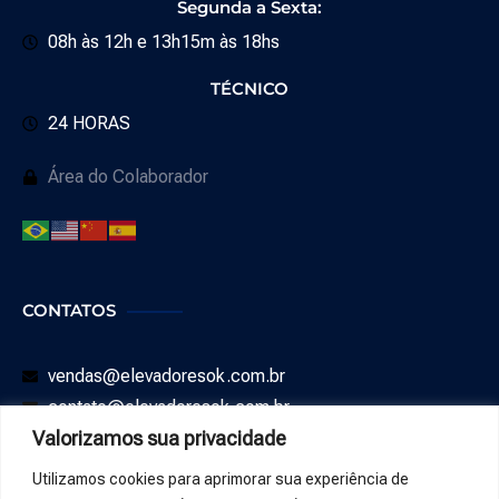
Segunda a Sexta:
08h às 12h e 13h15m às 18hs
TÉCNICO
24 HORAS
Área do Colaborador
CONTATOS
vendas@elevadoresok.com.br
contato@elevadoresok.com.br
Valorizamos sua privacidade
SAC: 0800 008 0544
Utilizamos cookies para aprimorar sua experiência de
WHATSAPP