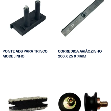
PONTE ADS PARA TRINCO
CORREDIÇA AVIÃOZINHO
MODELINHO
200 X 25 X 7MM
Leia mais
Leia mais