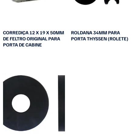
CORREDIÇA 12 X 19 X 50MM
ROLDANA 34MM PARA
DE FELTRO ORIGINAL PARA
PORTA THYSSEN (ROLETE)
PORTA DE CABINE
Leia mais
Leia mais